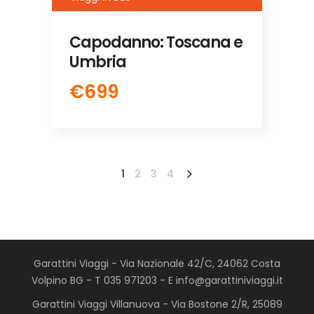
Capodanno: Toscana e
Umbria
€699
1
2
3
4
Garattini Viaggi - Via Nazionale 42/C, 24062 Costa
Volpino BG - T 035 971203 - E info@garattiniviaggi.it
Garattini Viaggi Villanuova - Via Bostone 2/R, 25089