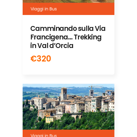
Viaggi in Bus
Camminando sulla Via
Francigena… Trekking
in Val d’Orcia
€320
Viaggi in Bus