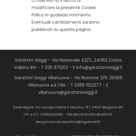
Ci riserviamo il diritto di
modificare la presente Cookie
Policy in qualsiasi momento.
Eventuali cambiamenti saranno
pubblicati su questa pagina.
Garattini Viaggi - Via Nazionale 42/C, 24062 Costa
Volpino BG - T 035 971203 - E info@garattiniviaggi.it
Garattini Viaggi Villanuova - Via Bostone 2/R, 25089
Villanuova sul Clisi - T 0365 1922177 - E
villanuova@garattiniviaggi.it
Sede legale: Via Jacopo Palma Il Vecchio, 157, 24122 Bergamo BG
| P.I. e C.F. 03866810165 - SDI M5UXCR1 REA BG415015
bergamascatrasportisrl@legalmail.it