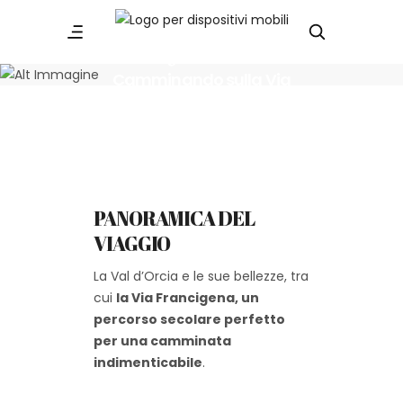
26 - 27 Settembre 2026
Camminando sulla Via
Francigena… Trekking in Val d’Orcia
PANORAMICA DEL
VIAGGIO
La Val d’Orcia e le sue bellezze, tra
cui
la Via Francigena
,
un
percorso secolare perfetto
per una camminata
indimenticabile
.