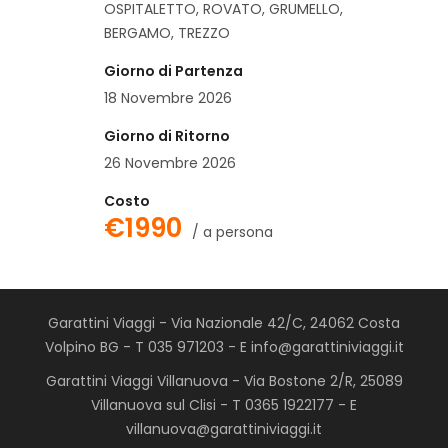
OSPITALETTO, ROVATO, GRUMELLO,
BERGAMO, TREZZO
Giorno di Partenza
18 Novembre 2026
Giorno di Ritorno
26 Novembre 2026
Costo
€1990
/ a persona
Garattini Viaggi - Via Nazionale 42/C, 24062 Costa
Volpino BG - T 035 971203 - E info@garattiniviaggi.it
Garattini Viaggi Villanuova - Via Bostone 2/R, 25089
Villanuova sul Clisi - T 0365 1922177 - E
villanuova@garattiniviaggi.it