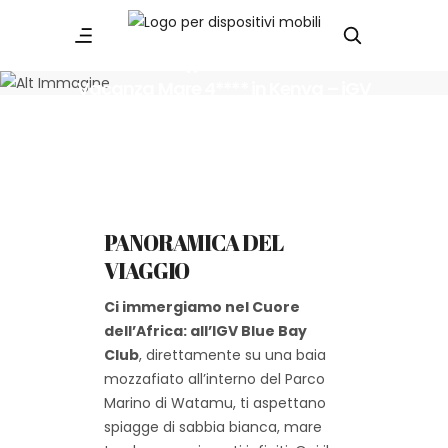
18 - 26 Novembre 2026
Vacanza Mare 4**** in Kenya – iGV
Blue Bay Club
PANORAMICA DEL
VIAGGIO
Ci immergiamo nel Cuore
dell’Africa: all’IGV Blue Bay
Club
, direttamente su una baia
mozzafiato all’interno del Parco
Marino di Watamu, ti aspettano
spiagge di sabbia bianca, mare