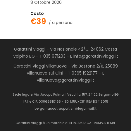
8 Ottobre 2026
Costo
€39
/ a persona
Garattini Viaggi - Via Nazionale 42/C, 24062 Costa
Volpino BG - T 035 971203 - E info@garattiniviaggi.it
Garattini Viaggi Villanuova - Via Bostone 2/R, 25089
Villanuova sul Clisi - T 0365 1922177 - E
villanuova@garattiniviaggi.it
Sede legale: Via Jacopo Palma Il Vecchio, 157, 24122 Bergamo BG
| P.I. e C.F. 03866810165 - SDI M5UXCR1 REA BG415015
bergamascatrasportisrl@legalmail.it
Garattini Viaggi è un marchio di BERGAMASCA TRASPORTI SRL