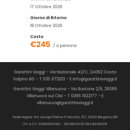
17 Ottobre 2026
Giorno di Ritorno
18 Ottobre 2026
Costo
€245
/ a persona
Garattini Viaggi - Via Nazionale 42/C, 24062 Costa
Volpino BG - T 035 971203 - E info@garattiniviaggi.it
Garattini Viaggi Villanuova - Via Bostone 2/R, 25089
Villanuova sul Clisi - T 0365 1922177 - E
villanuova@garattiniviaggi.it
Sede legale: Via Jacopo Palma Il Vecchio, 157, 24122 Bergamo BG
| P.I. e C.F. 03866810165 - SDI M5UXCR1 REA BG415015