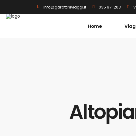
035 971 203
V
info@garattiniviaggi.it
Home
Viag
Altopia