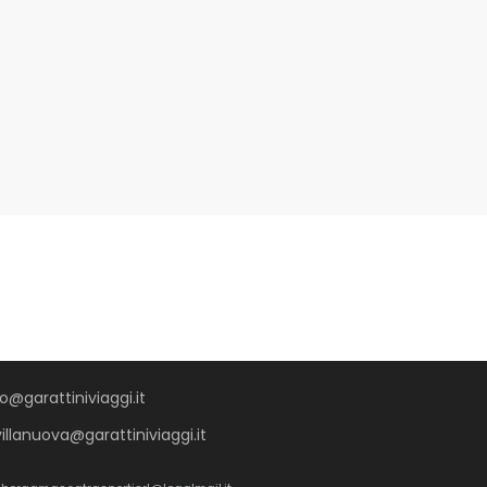
o@garattiniviaggi.it
villanuova@garattiniviaggi.it