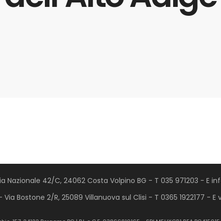
Via Nazionale 42/C, 24062 Costa Volpino BG - T 035 971203 - E inf
- Via Bostone 2/R, 25089 Villanuova sul Clisi - T 0365 1922177 - E 