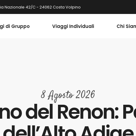
ia Nazionale 42/C - 24062 Costa Volpino
gi di Gruppo
Viaggi Individuali
Chi Sia
8 Agosto 2026
no del Renon: 
dell’Alto Adige