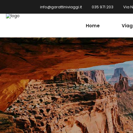
info@garattiniviaggi.it
035 971 203
Via 
Home
Viag