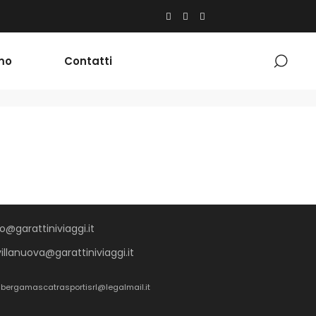
mo
Contatti
o@garattiniviaggi.it
villanuova@garattiniviaggi.it
5 bergamascatrasportisrl@legalmail.it