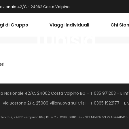
Nazionale 42/C - 24062 Costa Volpino
gi di Gruppo
Viaggi Individuali
Chi Sia
Tunisia
eri
Via Nazionale 42/C, 24062 Costa Volpino BG - T 035 971203 - E inf
- Via Bostone 2/R, 25089 Villanuova sul Clisi - T 0365 1922177 - E 
chio, 157, 24122 Bergamo BG | P.I. e C.F. 03866810165 - SDI M5UXCR1 REA BG41501