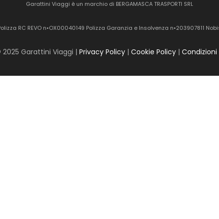
Garattini Viaggi è un marchio di BERGAMASCA TRASPORTI SRL
Polizza RC REVO n•OX00040149 Polizza Garanzia e Insolvenza n•203907811 Nobi
 2025 Garattini Viaggi |
Privacy Policy
|
Cookie Policy
|
Condizioni