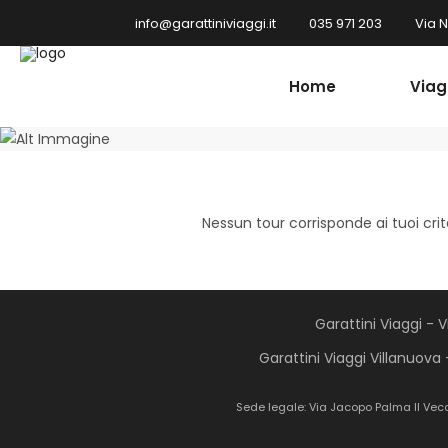
info@garattiniviaggi.it
035 971 203
Via 
Home
Viag
Nessun tour corrisponde ai tuoi crit
Garattini Viaggi - 
Garattini Viaggi Villanuova 
Sede legale: Via Jacopo Palma Il Vec