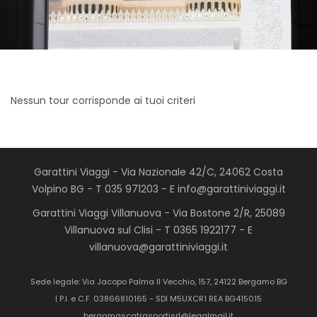
Nessun tour corrisponde ai tuoi criteri
Garattini Viaggi - Via Nazionale 42/C, 24062 Costa
Volpino BG - T 035 971203 - E info@garattiniviaggi.it
Garattini Viaggi Villanuova - Via Bostone 2/R, 25089
Villanuova sul Clisi - T 0365 1922177 - E
villanuova@garattiniviaggi.it
Sede legale: Via Jacopo Palma Il Vecchio, 157, 24122 Bergamo BG
| P.I. e C.F. 03866810165 - SDI M5UXCR1 REA BG415015
bergamascatrasportisrl@legalmail.it