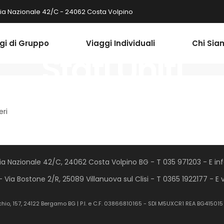
ia Nazionale 42/C - 24062 Costa Volpino
gi di Gruppo
Viaggi Individuali
Chi Sia
Stati Uniti
eri
Via Nazionale 42/C, 24062 Costa Volpino BG - T 035 971203 - E inf
- Via Bostone 2/R, 25089 Villanuova sul Clisi - T 0365 1922177 - E 
chio, 157, 24122 Bergamo BG | P.I. e C.F. 03866810165 - SDI M5UXCR1 REA BG41501