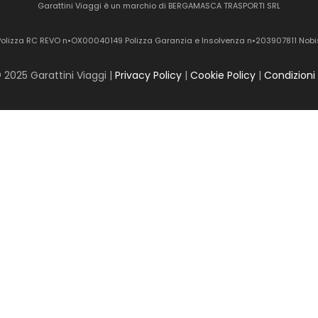
Garattini Viaggi è un marchio di BERGAMASCA TRASPORTI SRL
Polizza RC REVO n•OX00040149 Polizza Garanzia e Insolvenza n•203907811 Nobi
 2025 Garattini Viaggi |
Privacy Policy
|
Cookie Policy
|
Condizioni