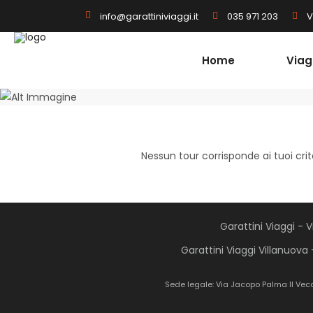
035 971 203
V
info@garattiniviaggi.it
Home
Viag
Nessun tour corrisponde ai tuoi crit
Garattini Viaggi - 
Garattini Viaggi Villanuova 
Sede legale: Via Jacopo Palma Il Vec