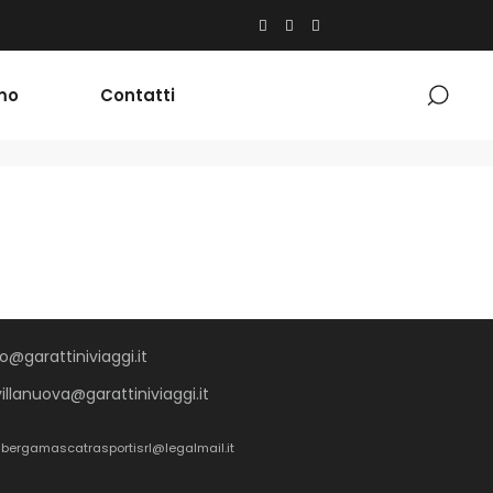
mo
Contatti
o@garattiniviaggi.it
villanuova@garattiniviaggi.it
5 bergamascatrasportisrl@legalmail.it